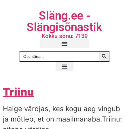
Släng.ee -
Slängisõnastik
Kokku sõnu: 7139
Search Butto
Search
for:
Triinu
Haige värdjas, kes kogu aeg vingub
ja mõtleb, et on maailmanaba.Triinu: