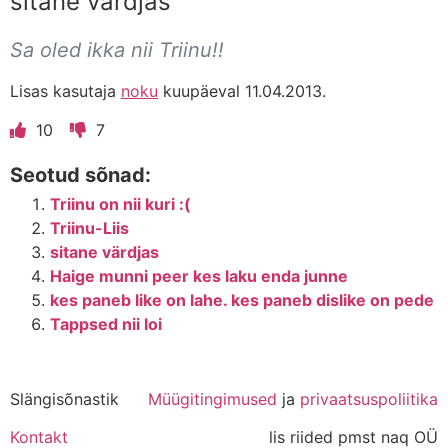
sitane värdjas
Sa oled ikka nii Triinu!!
Lisas kasutaja
noku
kuupäeval 11.04.2013.
10
7
Seotud sõnad:
Triinu on nii kuri :(
Triinu-Liis
sitane värdjas
Haige munni peer kes laku enda junne
kes paneb like on lahe. kes paneb dislike on pede
Tappsed nii loi
Slängisõnastik
Müügitingimused
ja
privaatsuspoliitika
Kontakt
lis riided pmst naq OÜ