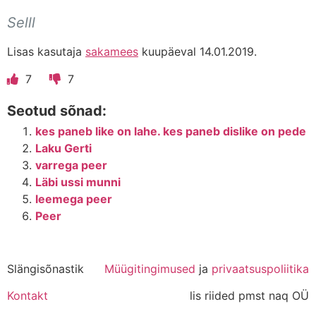
Selll
Lisas kasutaja
sakamees
kuupäeval 14.01.2019.
7
7
Seotud sõnad:
kes paneb like on lahe. kes paneb dislike on pede
Laku Gerti
varrega peer
Läbi ussi munni
leemega peer
Peer
Slängisõnastik
Müügitingimused
ja
privaatsuspoliitika
Kontakt
lis riided pmst naq OÜ