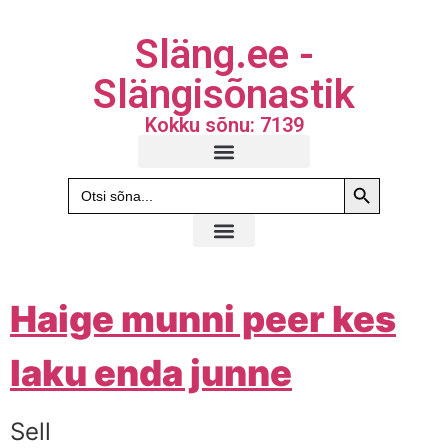
Släng.ee -
Slängisõnastik
Kokku sõnu: 7139
Search Butto
Search
for:
Haige munni peer kes
laku enda junne
Sell