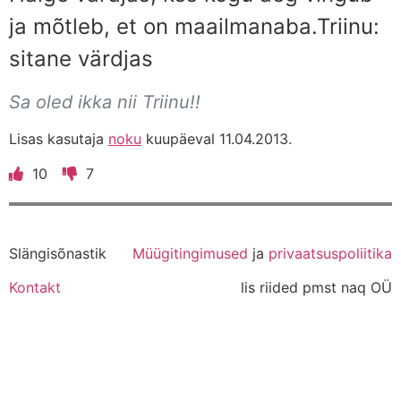
ja mõtleb, et on maailmanaba.Triinu:
sitane värdjas
Sa oled ikka nii Triinu!!
Lisas kasutaja
noku
kuupäeval 11.04.2013.
10
7
Slängisõnastik
Müügitingimused
ja
privaatsuspoliitika
Kontakt
lis riided pmst naq OÜ