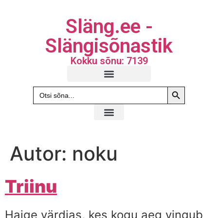
Släng.ee -
Slängisõnastik
Kokku sõnu: 7139
Search Butto
Search
for:
Autor:
noku
Triinu
Haige värdjas, kes kogu aeg vingub