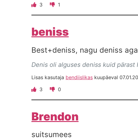
3
1
beniss
Best+deniss, nagu deniss aga 
Denis oli alguses deniss kuid pärast
Lisas kasutaja
bendiislikas
kuupäeval 07.01.20
3
0
Brendon
suitsumees