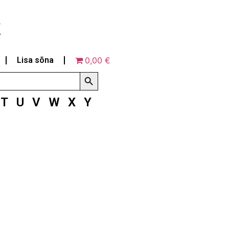
k
Lisa sõna
0,00 €
Search Button
T
U
V
W
X
Y