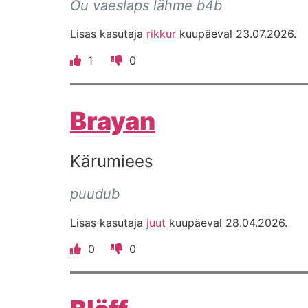
Ou vaeslaps lähme b4b
Lisas kasutaja
rikkur
kuupäeval 23.07.2026.
1
0
Brayan
Kärumiees
puudub
Lisas kasutaja
juut
kuupäeval 28.04.2026.
0
0