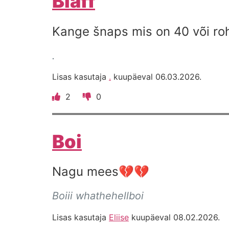
Bläff
Kange šnaps mis on 40 või ro
.
Lisas kasutaja
.
kuupäeval 06.03.2026.
2
0
Boi
Nagu mees💔💔
Boiii whathehellboi
Lisas kasutaja
Eliise
kuupäeval 08.02.2026.