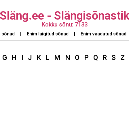
Släng.ee - Slängisõnasti
Kokku sõnu: 7133
d sõnad
Enim laigitud sõnad
Enim vaadatud sõnad
G
H
I
J
K
L
M
N
O
P
Q
R
S
Z