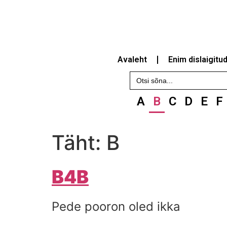
Avaleht
Enim dislaigitu
Search
for:
A
B
C
D
E
F
Täht:
B
B4B
Pede pooron oled ikka