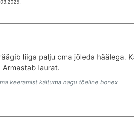
.03.2025.
äägib liiga palju oma jõleda häälega. Kä
. Armastab laurat.
ma keeramist käituma nagu tõeline bonex