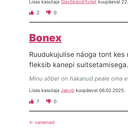
Lisas kasutaja
SlaySkibidiToilet
kuupäeval 22
2
0
Bonex
Ruudukujulise näoga tont kes r
fleksib kanepi suitsetamisega
Minu sõber on hakanud peale oma e
Lisas kasutaja
Jakob
kuupäeval 06.02.2025.
7
0
←
vanemad