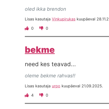
oled ikka brendon
Lisas kasutaja
Vinkupirukas
kuupäeval 28.11.
0
0
bekme
need kes teavad...
oleme bekme rahvas!!
Lisas kasutaja
urpo
kuupäeval 21.09.2025.
4
0