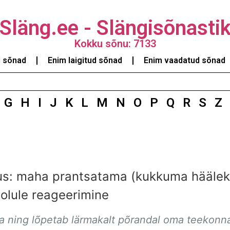
Släng.ee - Slängisõnasti
Kokku sõnu: 7133
d sõnad
Enim laigitud sõnad
Enim vaadatud sõnad
G
H
I
J
K
L
M
N
O
P
Q
R
S
Z
s: maha prantsatama (kukkuma hääleka
olule reageerimine
 alla ning lõpetab lärmakalt põrandal oma teeko