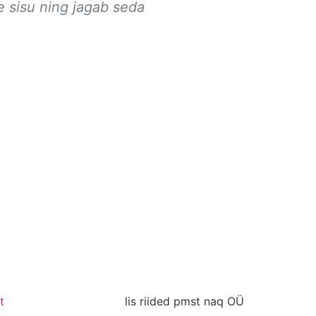
e sisu ning jagab seda
t
lis riided pmst naq OÜ