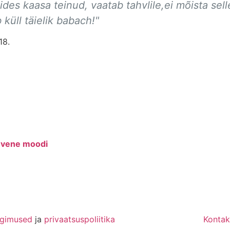
des kaasa teinud, vaatab tahvlile,ei mõista sell
 küll täielik babach!"
18.
n vene moodi
ngimused
ja
privaatsuspoliitika
Kontak