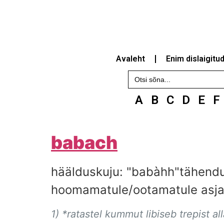
Avaleht
Enim dislaigitu
Search
for:
A
B
C
D
E
F
babach
häälduskuju: "babàhh"tähendu
hoomamatule/ootamatule asja
1) *ratastel kummut libiseb trepist