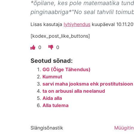
*õpilane, kes pole matemaatika tundi
pinginaabriga*"No seal tahvlil toimub
Lisas kasutaja
lyhiyhendus
kuupäeval 10.11.20
[kodex_post_like_buttons]
0
0
Seotud sõnad:
GG (Õige Tähendus)
Kummut
sarvi maha jooksma ehk prostitutsioo
ta on arbuusi alla neelanud
Aida alla
Alla tulema
Slängisõnastik
Müügiti