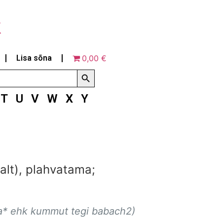
k
Lisa sõna
0,00 €
Search Button
T
U
V
W
X
Y
lt), plahvatama;
nna* ehk kummut tegi babach2)