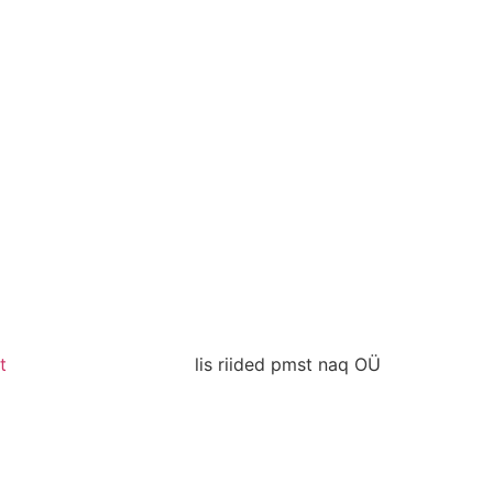
t
lis riided pmst naq OÜ