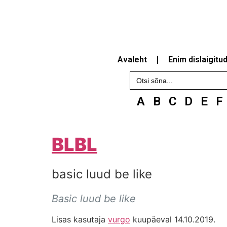
Avaleht
Enim dislaigitu
Search
for:
A
B
C
D
E
F
BLBL
basic luud be like
Basic luud be like
Lisas kasutaja
vurgo
kuupäeval 14.10.2019.