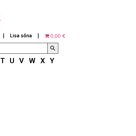
k
Lisa sõna
0,00 €
Search Button
T
U
V
W
X
Y