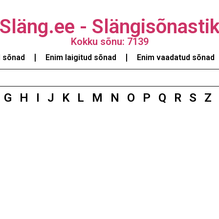
Släng.ee - Slängisõnasti
Kokku sõnu: 7139
d sõnad
Enim laigitud sõnad
Enim vaadatud sõnad
G
H
I
J
K
L
M
N
O
P
Q
R
S
Z