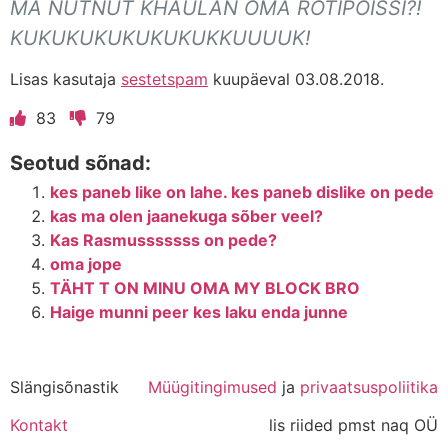
MA NÜTNÜT KHÄULAN OMA ROTIPOISSI?!
KUKUKUKUKUKUKUKKUUUUK!
Lisas kasutaja
sestetspam
kuupäeval 03.08.2018.
83
79
Seotud sõnad:
kes paneb like on lahe. kes paneb dislike on pede
kas ma olen jaanekuga sõber veel?
Kas Rasmusssssss on pede?
oma jope
TÄHT T ON MINU OMA MY BLOCK BRO
Haige munni peer kes laku enda junne
Slängisõnastik
Müügitingimused
ja
privaatsuspoliitika
Kontakt
lis riided pmst naq OÜ