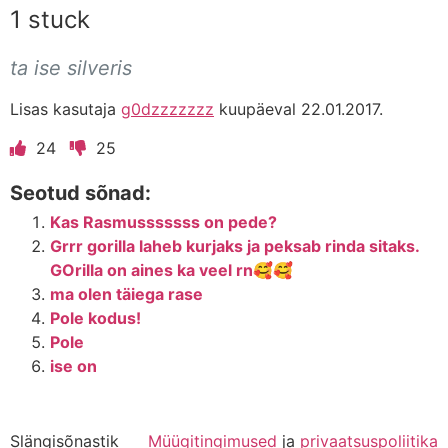
1 stuck
ta ise silveris
Lisas kasutaja
g0dzzzzzzz
kuupäeval 22.01.2017.
24
25
Seotud sõnad:
Kas Rasmusssssss on pede?
Grrr gorilla laheb kurjaks ja peksab rinda sitaks.
GOrilla on aines ka veel rn🥰🥰
ma olen täiega rase
Pole kodus!
Pole
ise on
Slängisõnastik
Müügitingimused
ja
privaatsuspoliitika