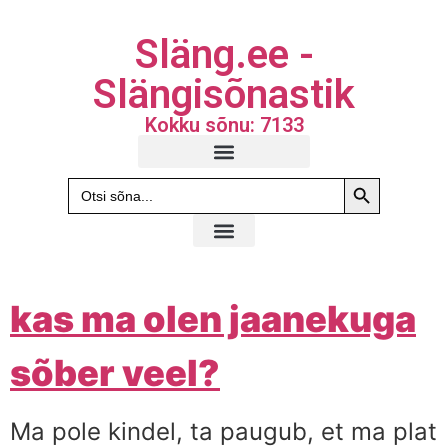
Släng.ee -
Slängisõnastik
Kokku sõnu: 7133
Search Butto
Search
for:
kas ma olen jaanekuga
sõber veel?
Ma pole kindel, ta paugub, et ma plat