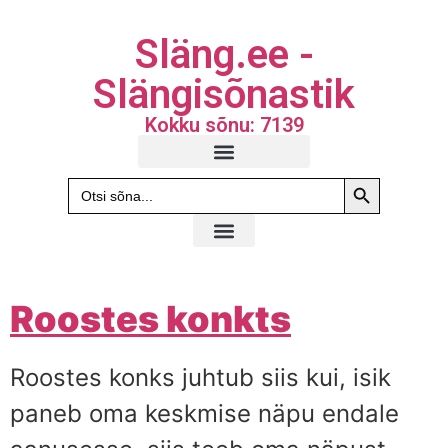
Släng.ee -
Slängisõnastik
Kokku sõnu: 7139
Search Butto
Search
for:
Roostes konkts
Roostes konks juhtub siis kui, isik
paneb oma keskmise näpu endale