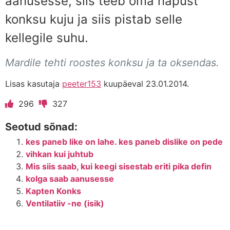
aanusesse, siis teeb oma näpust
konksu kuju ja siis pistab selle
kellegile suhu.
Mardile tehti roostes konksu ja ta oksendas.
Lisas kasutaja
peeter153
kuupäeval 23.01.2014.
296
327
Seotud sõnad:
kes paneb like on lahe. kes paneb dislike on pede
vihkan kui juhtub
Mis siis saab, kui keegi sisestab eriti pika defin
kolga saab aanusesse
Kapten Konks
Ventilatiiv -ne (isik)