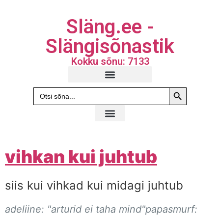
Släng.ee -
Slängisõnastik
Kokku sõnu: 7133
Search Butto
Search
for:
vihkan kui juhtub
siis kui vihkad kui midagi juhtub
adeliine: "arturid ei taha mind"papasmurf: