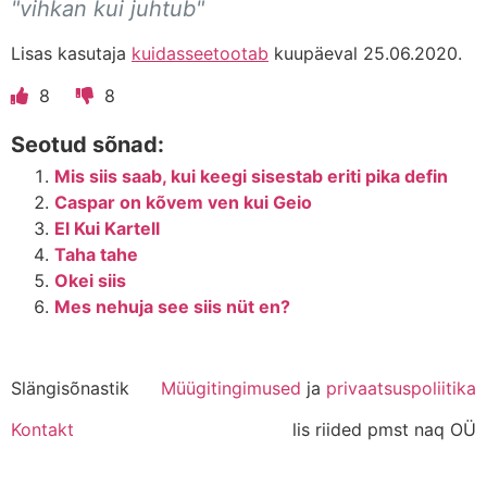
"vihkan kui juhtub"
Lisas kasutaja
kuidasseetootab
kuupäeval 25.06.2020.
8
8
Seotud sõnad:
Mis siis saab, kui keegi sisestab eriti pika defin
Caspar on kõvem ven kui Geio
El Kui Kartell
Taha tahe
Okei siis
Mes nehuja see siis nüt en?
Slängisõnastik
Müügitingimused
ja
privaatsuspoliitika
Kontakt
lis riided pmst naq OÜ