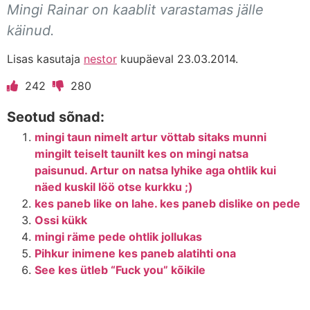
Mingi Rainar on kaablit varastamas jälle
käinud.
Lisas kasutaja
nestor
kuupäeval 23.03.2014.
242
280
Seotud sõnad:
mingi taun nimelt artur vöttab sitaks munni
mingilt teiselt taunilt kes on mingi natsa
paisunud. Artur on natsa lyhike aga ohtlik kui
näed kuskil löö otse kurkku ;)
kes paneb like on lahe. kes paneb dislike on pede
Ossi kükk
mingi räme pede ohtlik jollukas
Pihkur inimene kes paneb alatihti ona
See kes ütleb “Fuck you” kõikile