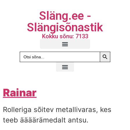
Släng.ee -
Slängisõnastik
Kokku sõnu: 7133
Search Butto
Search
for:
Rainar
Rolleriga sõitev metallivaras, kes
teeb äääärämedalt antsu.