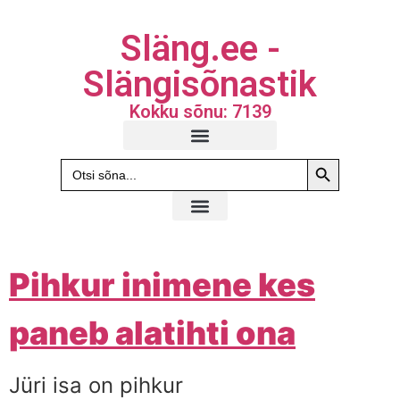
Släng.ee -
Slängisõnastik
Kokku sõnu: 7139
Search Butto
Search
for:
Pihkur inimene kes
paneb alatihti ona
Jüri isa on pihkur