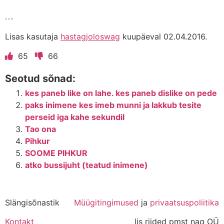
...
Lisas kasutaja
hastagjoloswag
kuupäeval 02.04.2016.
65
66
Seotud sõnad:
kes paneb like on lahe. kes paneb dislike on pede
paks inimene kes imeb munni ja lakkub tesite
perseid iga kahe sekundil
Tao ona
Pihkur
SOOME PIHKUR
atko bussijuht (teatud inimene)
Slängisõnastik
Müügitingimused
ja
privaatsuspoliitika
Kontakt
lis riided pmst naq OÜ