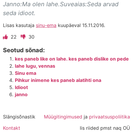
Janno:Ma olen lahe.Suveaias:Seda arvad
seda idioot.
Lisas kasutaja
sinu-ema
kuupäeval 15.11.2016.
22
30
Seotud sõnad:
kes paneb like on lahe. kes paneb dislike on pede
lahe lugu, vennas
Sinu ema
Pihkur inimene kes paneb alatihti ona
Idioot
janno
Slängisõnastik
Müügitingimused
ja
privaatsuspoliitika
Kontakt
lis riided pmst naq OÜ