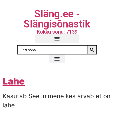
Släng.ee -
Slängisõnastik
Kokku sõnu: 7139
Search Butto
Search
for:
Lahe
Kasutab See inimene kes arvab et on
lahe