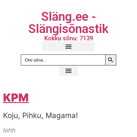
Släng.ee -
Slängisõnastik
Kokku sõnu: 7139
Search Butto
Search
for:
KPM
Koju, Pihku, Magama!
lohh