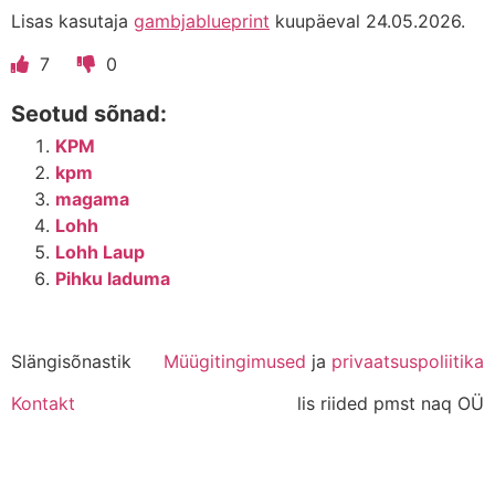
Lisas kasutaja
gambjablueprint
kuupäeval 24.05.2026.
7
0
Seotud sõnad:
KPM
kpm
magama
Lohh
Lohh Laup
Pihku laduma
Slängisõnastik
Müügitingimused
ja
privaatsuspoliitika
Kontakt
lis riided pmst naq OÜ