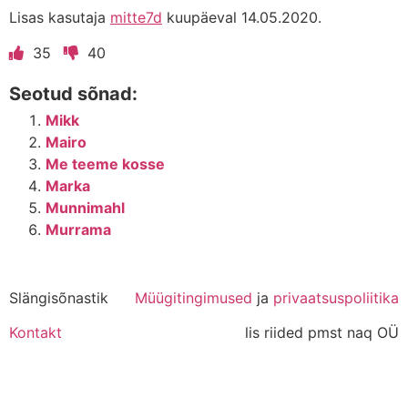
Lisas kasutaja
mitte7d
kuupäeval 14.05.2020.
35
40
Seotud sõnad:
Mikk
Mairo
Me teeme kosse
Marka
Munnimahl
Murrama
Slängisõnastik
Müügitingimused
ja
privaatsuspoliitika
Kontakt
lis riided pmst naq OÜ