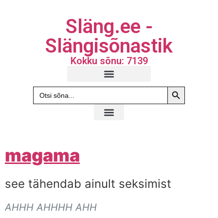
Släng.ee -
Slängisõnastik
Kokku sõnu: 7139
Search Butto
Search
for:
magama
see tähendab ainult seksimist
AHHH AHHHH AHH