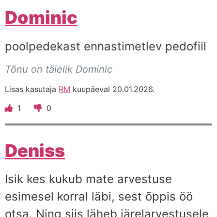
Dominic
poolpedekast ennastimetlev pedofiil
Tõnu on täielik Dominic
Lisas kasutaja
RM
kuupäeval 20.01.2026.
1
0
Deniss
Isik kes kukub mate arvestuse
esimesel korral läbi, sest õppis öö
otsa. Ning siis läheb järelarvestusele