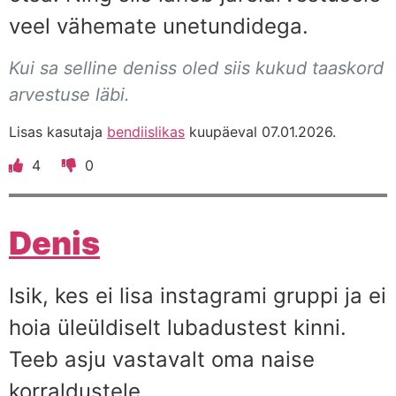
veel vähemate unetundidega.
Kui sa selline deniss oled siis kukud taaskord
arvestuse läbi.
Lisas kasutaja
bendiislikas
kuupäeval 07.01.2026.
4
0
Denis
Isik, kes ei lisa instagrami gruppi ja ei
hoia üleüldiselt lubadustest kinni.
Teeb asju vastavalt oma naise
korraldustele.