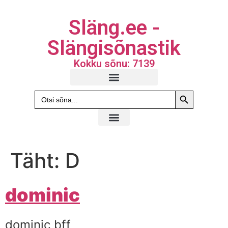
Släng.ee -
Slängisõnastik
Kokku sõnu: 7139
Search Butto
Search
for:
Täht:
D
dominic
dominic bff