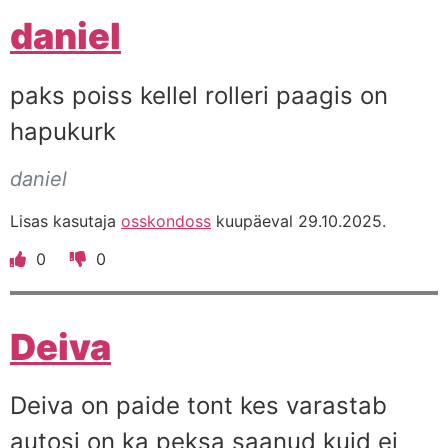
daniel
paks poiss kellel rolleri paagis on
hapukurk
daniel
Lisas kasutaja
osskondoss
kuupäeval 29.10.2025.
0
0
Deiva
Deiva on paide tont kes varastab
autosi on ka peksa saanud kuid ei