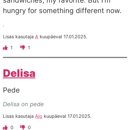
sandwiches, my favorite. But I'm
hungry for something different now.
.
Lisas kasutaja
A
kuupäeval 17.01.2025.
1
1
Delisa
Pede
Delisa on pede
Lisas kasutaja
Alo
kuupäeval 17.01.2025.
0
0