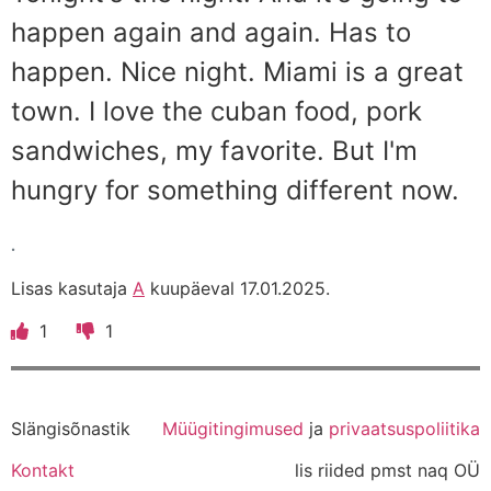
happen again and again. Has to
happen. Nice night. Miami is a great
town. I love the cuban food, pork
sandwiches, my favorite. But I'm
hungry for something different now.
.
Lisas kasutaja
A
kuupäeval 17.01.2025.
1
1
Slängisõnastik
Müügitingimused
ja
privaatsuspoliitika
Kontakt
lis riided pmst naq OÜ