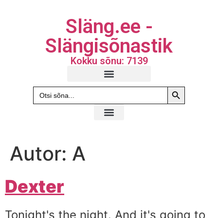
Släng.ee -
Slängisõnastik
Kokku sõnu: 7139
Search Butto
Search
for:
Autor:
A
Dexter
Tonight's the night. And it's going to