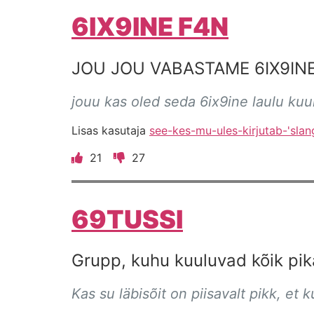
6IX9INE F4N
JOU JOU VABASTAME 6IX9INE
jouu kas oled seda 6ix9ine laulu ku
Lisas kasutaja
see-kes-mu-ules-kirjutab-'slan
21
27
69TUSSI
Grupp, kuhu kuuluvad kõik pik
Kas su läbisõit on piisavalt pikk, et