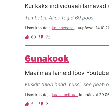
Kui kaks individuaali lamavad
Tambet ja Alice tegid 69 poosi
Lisas kasutaja
kollaneeesel
kuupäeval 14.10.2
60
72
6unakook
Maailmas laineid lööv Youtube 
Kuskilt tuleb head mussi, see peab 
Lisas kasutaja
kaaliumnitraat
kuupäeval 29.06
5
2