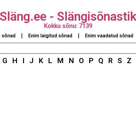
Släng.ee - Slängisõnasti
Kokku sõnu: 7139
d sõnad
Enim laigitud sõnad
Enim vaadatud sõnad
G
H
I
J
K
L
M
N
O
P
Q
R
S
Z