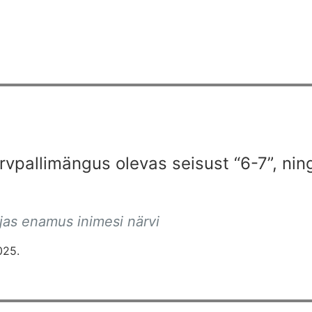
rvpallimängus olevas seisust “6-7”, nin
 ajas enamus inimesi närvi
025.