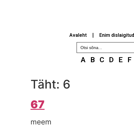
Avaleht
Enim dislaigitu
Search
for:
A
B
C
D
E
F
Täht:
6
67
meem