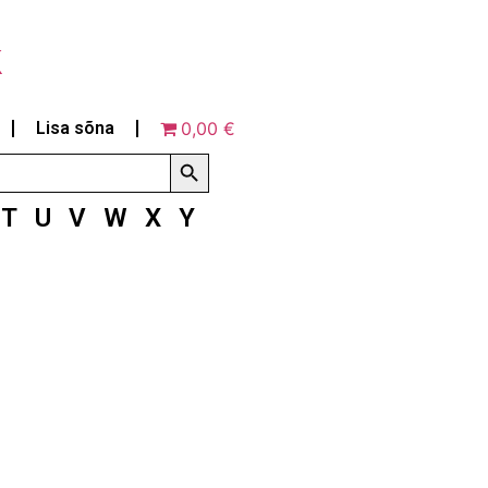
k
Lisa sõna
0,00 €
Search Button
T
U
V
W
X
Y