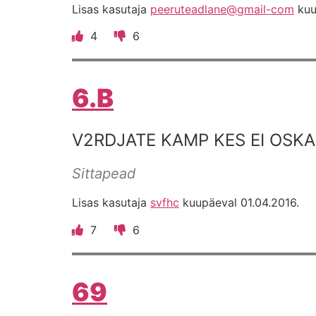
Lisas kasutaja
peeruteadlane@gmail-com
kuu
4
6
6.B
V2RDJATE KAMP KES EI OSKA
Sittapead
Lisas kasutaja
svfhc
kuupäeval 01.04.2016.
7
6
69