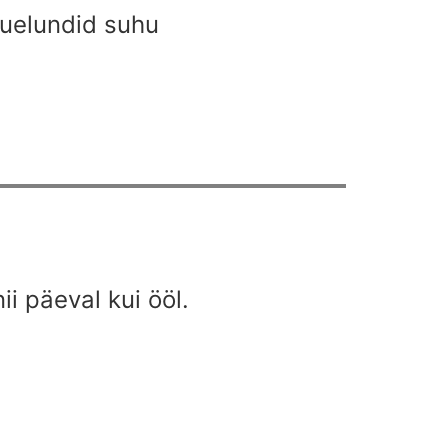
guelundid suhu
i päeval kui ööl.