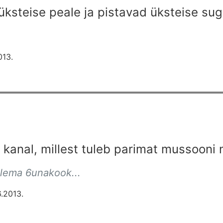
 üksteise peale ja pistavad üksteise su
013.
kanal, millest tuleb parimat mussooni ni
olema 6unakook...
.2013.