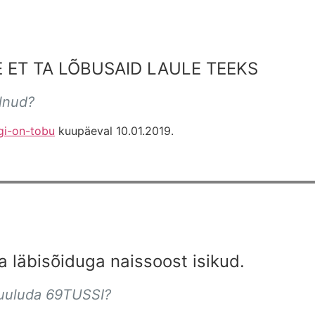
 ET TA LÕBUSAID LAULE TEEKS
ulnud?
gi-on-tobu
kuupäeval 10.01.2019.
a läbisõiduga naissoost isikud.
 kuuluda 69TUSSI?