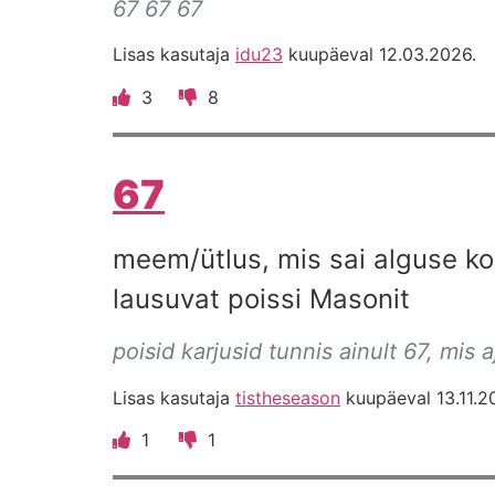
67 67 67
Lisas kasutaja
idu23
kuupäeval 12.03.2026.
3
8
67
meem/ütlus, mis sai alguse ko
lausuvat poissi Masonit
poisid karjusid tunnis ainult 67, mis
Lisas kasutaja
tistheseason
kuupäeval 13.11.2
1
1