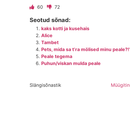
60
72
Seotud sõnad:
kaks kotti ja kusehais
Alice
Tambet
Pets, mida sa t’ra mölised minu peale?!
Peale tegema
Puhun/viskan mulda peale
Slängisõnastik
Müügiti