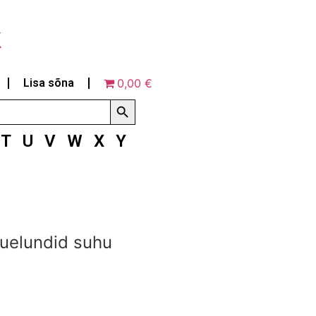
k
Lisa sõna
0,00 €
Search Button
T
U
V
W
X
Y
guelundid suhu