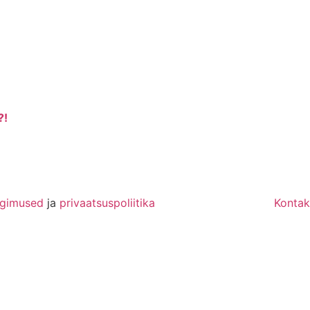
?!
ngimused
ja
privaatsuspoliitika
Kontak