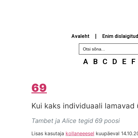
Avaleht
Enim dislaigitu
Search
for:
A
B
C
D
E
F
69
Kui kaks individuaali lamavad
Tambet ja Alice tegid 69 poosi
Lisas kasutaja
kollaneeesel
kuupäeval 14.10.2