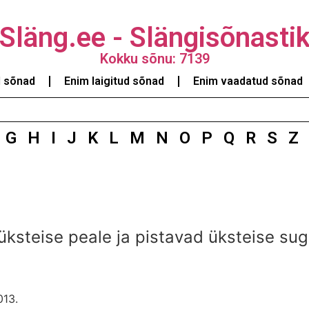
Släng.ee - Slängisõnasti
Kokku sõnu: 7139
d sõnad
Enim laigitud sõnad
Enim vaadatud sõnad
G
H
I
J
K
L
M
N
O
P
Q
R
S
Z
 üksteise peale ja pistavad üksteise su
013.