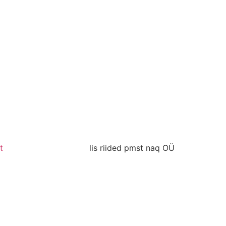
t
lis riided pmst naq OÜ