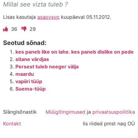
Millal see vizta tuleb ?
Lisas kasutaja
asapvsvp
kuupäeval 05.11.2012.
36
29
Seotud sõnad:
kes paneb like on lahe. kes paneb dislike on pede
sitane värdjas
Persest tuleb neeger välja
maardu
vapiiri tüüp
Suema-tüüp
Slängisõnastik
Müügitingimused
ja
privaatsuspoliitika
Kontakt
lis riided pmst naq OÜ