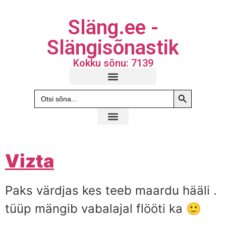
Släng.ee -
Slängisõnastik
Kokku sõnu: 7139
Search Butto
Search
for:
Vizta
Paks värdjas kes teeb maardu hääli .
tüüp mängib vabalajal flööti ka 🙂