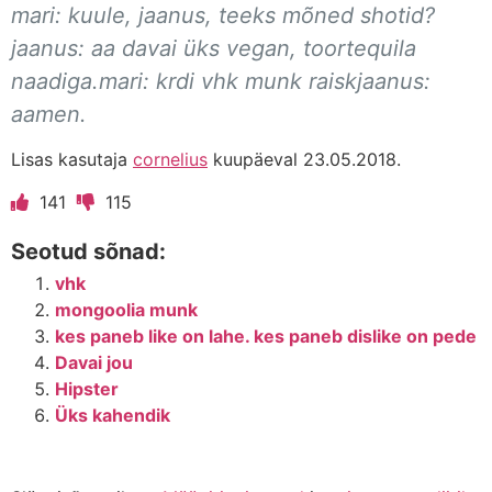
mari: kuule, jaanus, teeks mõned shotid?
jaanus: aa davai üks vegan, toortequila
naadiga.mari: krdi vhk munk raiskjaanus:
aamen.
Lisas kasutaja
cornelius
kuupäeval 23.05.2018.
141
115
Seotud sõnad:
vhk
mongoolia munk
kes paneb like on lahe. kes paneb dislike on pede
Davai jou
Hipster
Üks kahendik