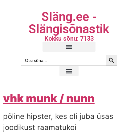
Släng.ee -
Slängisõnastik
Kokku sõnu: 7133
Search Butto
Search
for:
vhk munk / nunn
põline hipster, kes oli juba üsas
joodikust raamatukoi