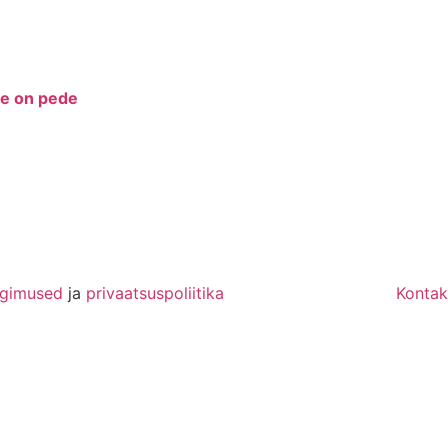
ke on pede
ngimused
ja
privaatsuspoliitika
Kontak