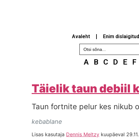
Avaleht
Enim dislaigitu
Search
for:
A
B
C
D
E
F
Täielik taun debiil
Taun fortnite pelur kes nikub
kebablane
Lisas kasutaja
Dennis Meltzy
kuupäeval 29.11