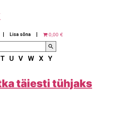
k
Lisa sõna
0,00 €
Search Button
T
U
V
W
X
Y
ka täiesti tühjaks