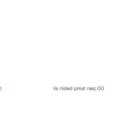
t
lis riided pmst naq OÜ