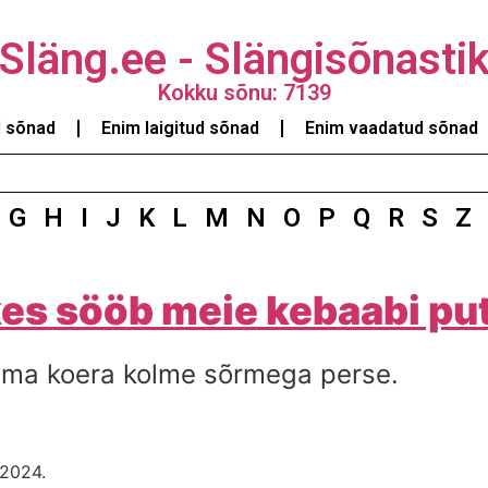
Släng.ee - Slängisõnasti
Kokku sõnu: 7139
d sõnad
Enim laigitud sõnad
Enim vaadatud sõnad
G
H
I
J
K
L
M
N
O
P
Q
R
S
Z
 kes sööb meie kebaabi put
 oma koera kolme sõrmega perse.
.2024.