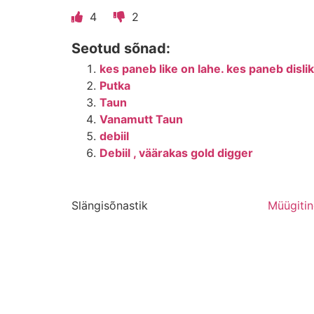
4
2
Seotud sõnad:
kes paneb like on lahe. kes paneb disli
Putka
Taun
Vanamutt Taun
debiil
Debiil , väärakas gold digger
Slängisõnastik
Müügiti