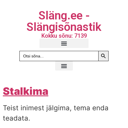
Släng.ee -
Slängisõnastik
Kokku sõnu: 7139
Search Butto
Search
for:
Stalkima
Teist inimest jälgima, tema enda
teadata.