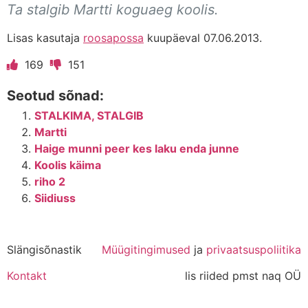
Ta stalgib Martti koguaeg koolis.
Lisas kasutaja
roosapossa
kuupäeval 07.06.2013.
169
151
Seotud sõnad:
STALKIMA, STALGIB
Martti
Haige munni peer kes laku enda junne
Koolis käima
riho 2
Siidiuss
Slängisõnastik
Müügitingimused
ja
privaatsuspoliitika
Kontakt
lis riided pmst naq OÜ