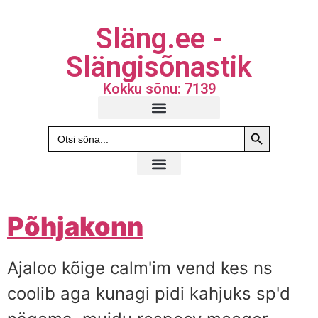
Släng.ee -
Slängisõnastik
Kokku sõnu: 7139
Search Butto
Search
for:
Põhjakonn
Ajaloo kõige calm'im vend kes ns
coolib aga kunagi pidi kahjuks sp'd