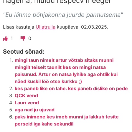
nägema, muidu respecv meeger
"Eu lähme põhjakonna juurde parmutsema"
Lisas kasutaja
Ullatrulla
kuupäeval 02.03.2025.
1
0
Seotud sõnad:
mingi taun nimelt artur vöttab sitaks munni
mingilt teiselt taunilt kes on mingi natsa
paisunud. Artur on natsa lyhike aga ohtlik kui
näed kuskil löö otse kurkku ;)
kes paneb like on lahe. kes paneb dislike on pede
QCK vend
Lauri vend
aga nad ju ujuvad
paks inimene kes imeb munni ja lakkub tesite
perseid iga kahe sekundil