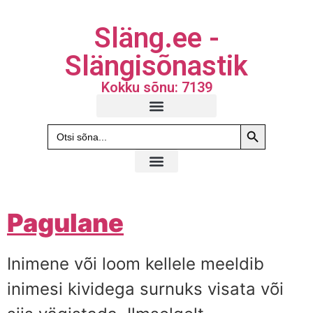
Släng.ee -
Slängisõnastik
Kokku sõnu: 7139
Search Butto
Search
for:
Pagulane
Inimene või loom kellele meeldib
inimesi kividega surnuks visata või