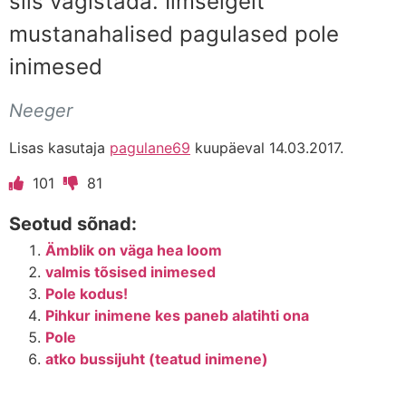
siis vägistada. Ilmselgelt
mustanahalised pagulased pole
inimesed
Neeger
Lisas kasutaja
pagulane69
kuupäeval 14.03.2017.
101
81
Seotud sõnad:
Ämblik on väga hea loom
valmis tõsised inimesed
Pole kodus!
Pihkur inimene kes paneb alatihti ona
Pole
atko bussijuht (teatud inimene)