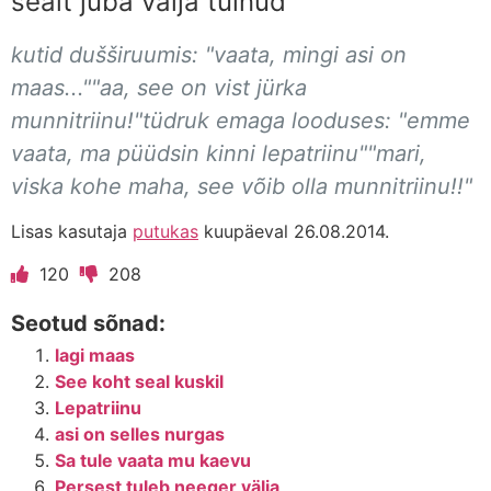
sealt juba välja tulnud
kutid dušširuumis: "vaata, mingi asi on
maas...""aa, see on vist jürka
munnitriinu!"tüdruk emaga looduses: "emme
vaata, ma püüdsin kinni lepatriinu""mari,
viska kohe maha, see võib olla munnitriinu!!"
Lisas kasutaja
putukas
kuupäeval 26.08.2014.
120
208
Seotud sõnad:
lagi maas
See koht seal kuskil
Lepatriinu
asi on selles nurgas
Sa tule vaata mu kaevu
Persest tuleb neeger välja