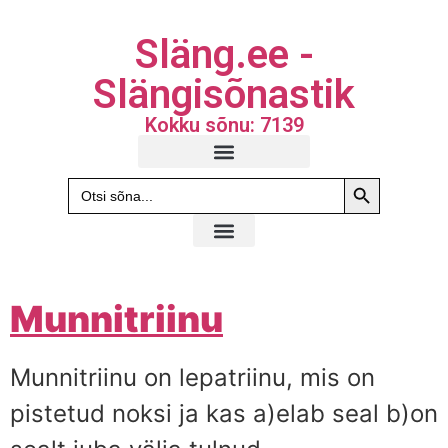
Släng.ee -
Slängisõnastik
Kokku sõnu: 7139
Search Butto
Search
for:
Munnitriinu
Munnitriinu on lepatriinu, mis on
pistetud noksi ja kas a)elab seal b)on