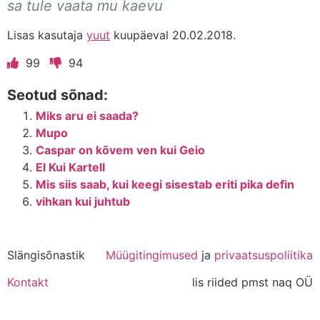
sa tule vaata mu kaevu
Lisas kasutaja
yuut
kuupäeval 20.02.2018.
99
94
Seotud sõnad:
Miks aru ei saada?
Mupo
Caspar on kõvem ven kui Geio
El Kui Kartell
Mis siis saab, kui keegi sisestab eriti pika defin
vihkan kui juhtub
Slängisõnastik
Müügitingimused
ja
privaatsuspoliitika
Kontakt
lis riided pmst naq OÜ