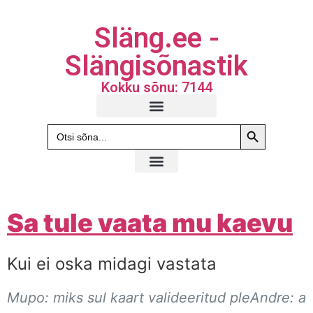
Släng.ee -
Slängisõnastik
Kokku sõnu: 7144
Search Butto
Search
for:
Sa tule vaata mu kaevu
Kui ei oska midagi vastata
Mupo: miks sul kaart valideeritud pleAndre: a