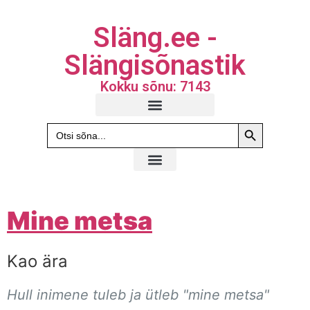
Släng.ee -
Slängisõnastik
Kokku sõnu: 7143
Search Butto
Search
for:
Mine metsa
Kao ära
Hull inimene tuleb ja ütleb "mine metsa"