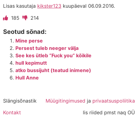
Lisas kasutaja
kikster123
kuupäeval 06.09.2016.
185
214
Seotud sõnad:
Mine perse
Persest tuleb neeger välja
See kes ütleb “Fuck you” kõikile
hull kepimutt
atko bussijuht (teatud inimene)
Hull Anne
Slängisõnastik
Müügitingimused
ja
privaatsuspoliitika
Kontakt
lis riided pmst naq OÜ