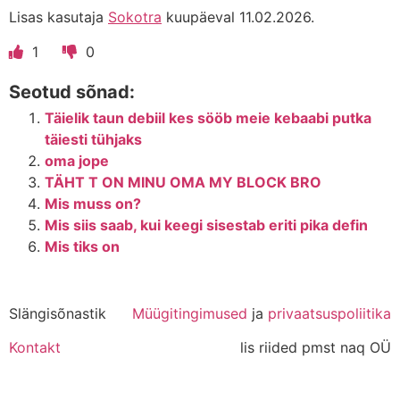
Lisas kasutaja
Sokotra
kuupäeval 11.02.2026.
1
0
Seotud sõnad:
Täielik taun debiil kes sööb meie kebaabi putka
täiesti tühjaks
oma jope
TÄHT T ON MINU OMA MY BLOCK BRO
Mis muss on?
Mis siis saab, kui keegi sisestab eriti pika defin
Mis tiks on
Slängisõnastik
Müügitingimused
ja
privaatsuspoliitika
Kontakt
lis riided pmst naq OÜ