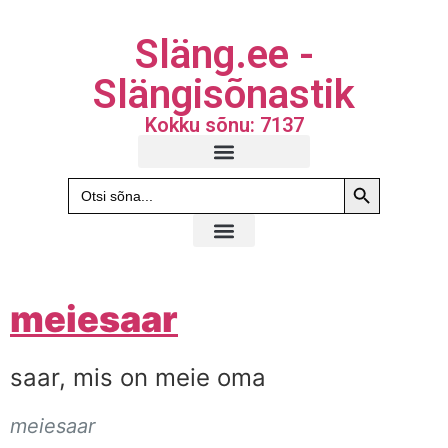
Släng.ee -
Slängisõnastik
Kokku sõnu: 7137
Search Butto
Search
for:
meiesaar
saar, mis on meie oma
meiesaar