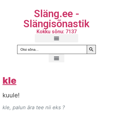
Släng.ee -
Slängisõnastik
Kokku sõnu: 7137
Search Butto
Search
for:
kle
kuule!
kle, palun ära tee nii eks ?