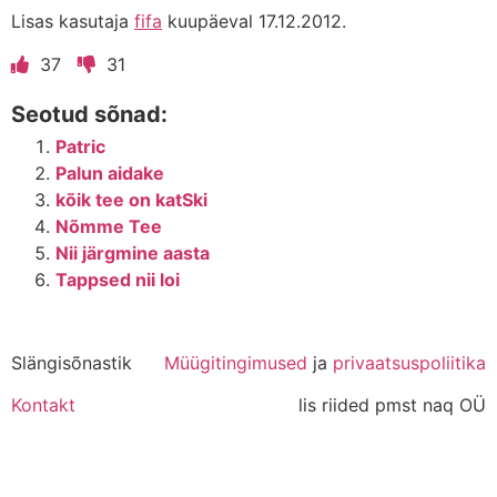
Lisas kasutaja
fifa
kuupäeval 17.12.2012.
37
31
Seotud sõnad:
Patric
Palun aidake
kõik tee on katSki
Nõmme Tee
Nii järgmine aasta
Tappsed nii loi
Slängisõnastik
Müügitingimused
ja
privaatsuspoliitika
Kontakt
lis riided pmst naq OÜ