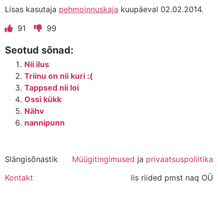
Lisas kasutaja
pehmoinnuskaja
kuupäeval 02.02.2014.
91
99
Seotud sõnad:
Nii ilus
Triinu on nii kuri :(
Tappsed nii loi
Ossi kükk
Nähv
nannipunn
Slängisõnastik
Müügitingimused
ja
privaatsuspoliitika
Kontakt
lis riided pmst naq OÜ