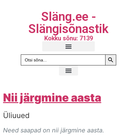
Släng.ee -
Slängisõnastik
Kokku sõnu: 7139
Search Butto
Search
for:
Nii järgmine aasta
Üliuued
Need saapad on nii järgmine aasta.