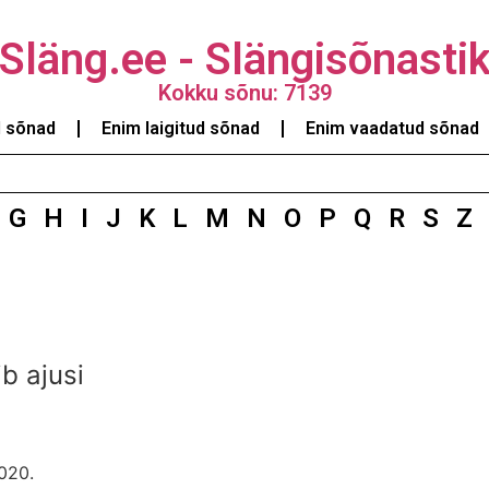
Släng.ee - Slängisõnasti
Kokku sõnu: 7139
d sõnad
Enim laigitud sõnad
Enim vaadatud sõnad
G
H
I
J
K
L
M
N
O
P
Q
R
S
Z
b ajusi
020.