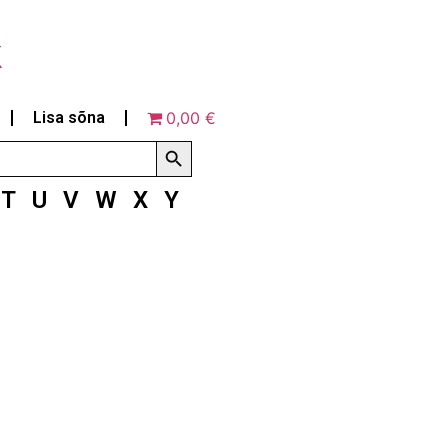
k
Lisa sõna
0,00 €
Search Button
T
U
V
W
X
Y