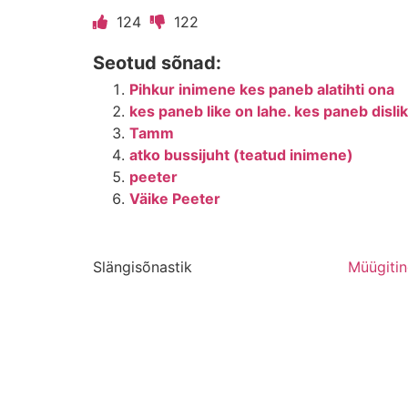
124
122
Seotud sõnad:
Pihkur inimene kes paneb alatihti ona
kes paneb like on lahe. kes paneb disli
Tamm
atko bussijuht (teatud inimene)
peeter
Väike Peeter
Slängisõnastik
Müügiti