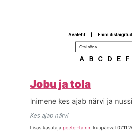
Avaleht
Enim dislaigitu
Search
for:
A
B
C
D
E
F
Jobu ja tola
Inimene kes ajab närvi ja nussi
Kes ajab närvi
Lisas kasutaja
peeter-tamm
kuupäeval 07.11.2