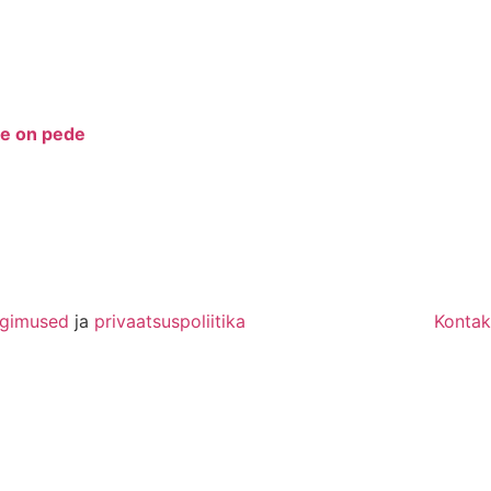
ke on pede
ngimused
ja
privaatsuspoliitika
Kontak