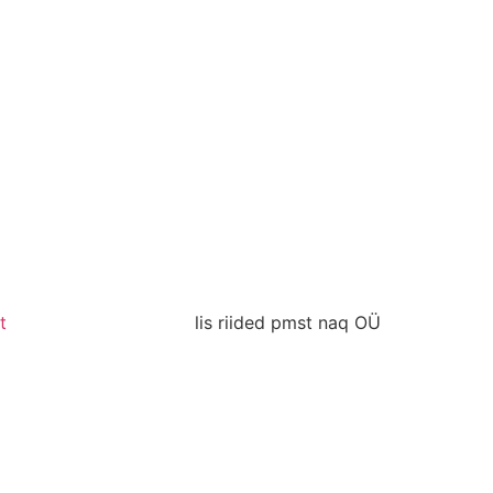
t
lis riided pmst naq OÜ