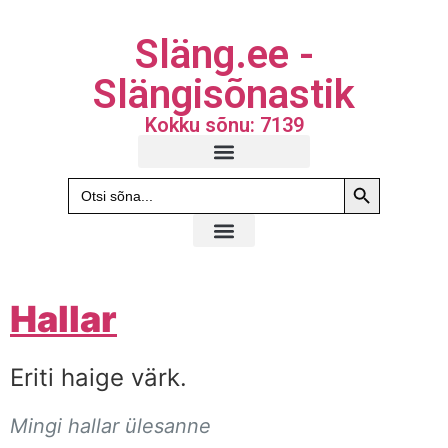
Släng.ee -
Slängisõnastik
Kokku sõnu: 7139
Search Butto
Search
for:
Hallar
Eriti haige värk.
Mingi hallar ülesanne