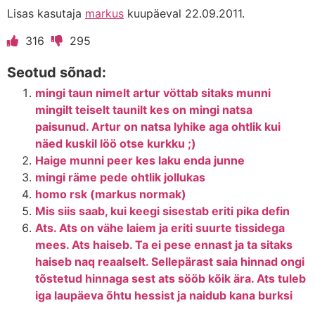
Lisas kasutaja
markus
kuupäeval 22.09.2011.
316
295
Seotud sõnad:
mingi taun nimelt artur vöttab sitaks munni
mingilt teiselt taunilt kes on mingi natsa
paisunud. Artur on natsa lyhike aga ohtlik kui
näed kuskil löö otse kurkku ;)
Haige munni peer kes laku enda junne
mingi räme pede ohtlik jollukas
homo rsk (markus normak)
Mis siis saab, kui keegi sisestab eriti pika defin
Ats. Ats on vähe laiem ja eriti suurte tissidega
mees. Ats haiseb. Ta ei pese ennast ja ta sitaks
haiseb naq reaalselt. Sellepärast saia hinnad ongi
tõstetud hinnaga sest ats sööb kõik ära. Ats tuleb
iga laupäeva õhtu hessist ja naidub kana burksi