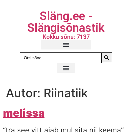
Släng.ee -
Slängisõnastik
Kokku sõnu: 7137
Search Butto
Search
for:
Autor:
Riinatiik
melissa
“tra see vitt ajab mul sita nii keema”