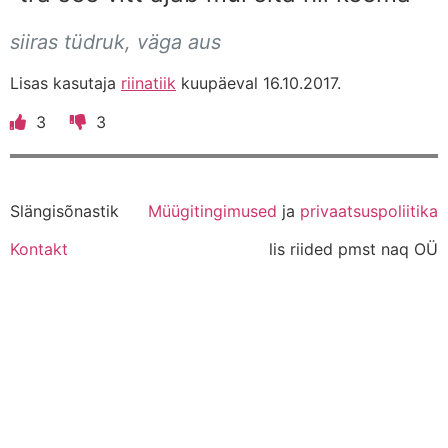
siiras tüdruk, väga aus
Lisas kasutaja
riinatiik
kuupäeval 16.10.2017.
3
3
Slängisõnastik
Müügitingimused
ja
privaatsuspoliitika
Kontakt
lis riided pmst naq OÜ