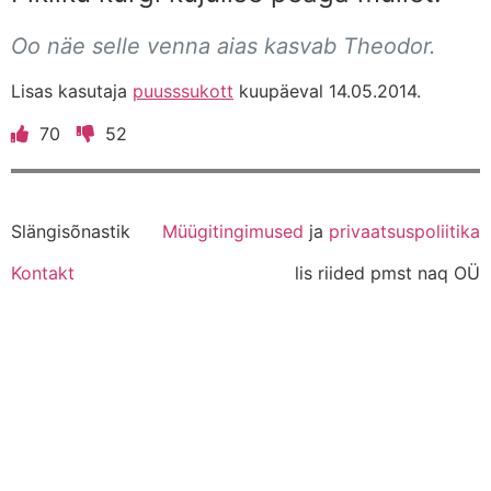
Oo näe selle venna aias kasvab Theodor.
Lisas kasutaja
puusssukott
kuupäeval 14.05.2014.
70
52
Slängisõnastik
Müügitingimused
ja
privaatsuspoliitika
Kontakt
lis riided pmst naq OÜ