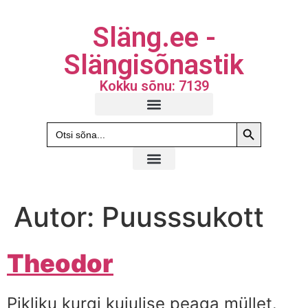
Släng.ee -
Slängisõnastik
Kokku sõnu: 7139
Search Butto
Search
for:
Autor:
Puusssukott
Theodor
Pikliku kurgi kujulise peaga müllet.