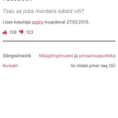
Tsau sa juba mordaris käisid või?
Lisas kasutaja
pedro
kuupäeval 27.03.2013.
128
123
Slängisõnastik
Müügitingimused
ja
privaatsuspoliitika
Kontakt
lis riided pmst naq OÜ