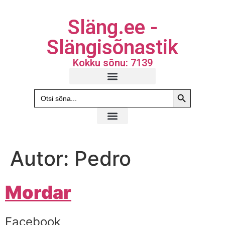
Släng.ee -
Slängisõnastik
Kokku sõnu: 7139
Search Butto
Search
for:
Autor:
Pedro
Mordar
Facebook