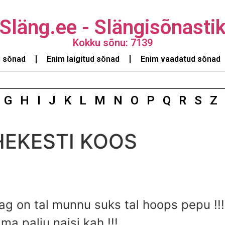
Släng.ee - Slängisõnasti
Kokku sõnu: 7139
d sõnad
Enim laigitud sõnad
Enim vaadatud sõnad
G
H
I
J
K
L
M
N
O
P
Q
R
S
Z
HEKESTI KOOS
tag on tal munnu suks tal hoops pepu !!
ma palju naisi kah !!!