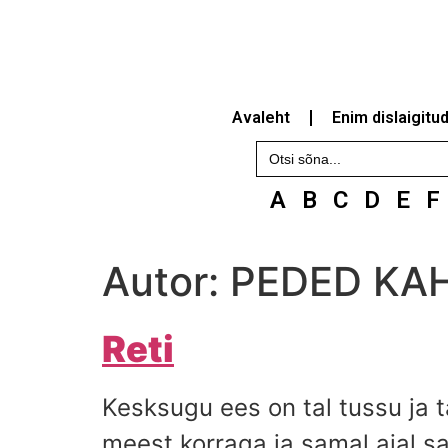
Avaleht
Enim dislaigitu
Search
for:
A
B
C
D
E
F
Autor:
PEDED KA
Reti
Kesksugu ees on tal tussu ja 
meest korraga ja samal aial sa