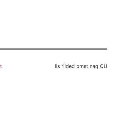
t
lis riided pmst naq OÜ