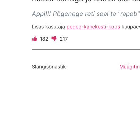
Appi!!! Põgenege reti seal ta "rapeb" meid s
Lisas kasutaja
peded-kahekesti-koos
kuupäeva
182
217
Slängisõnastik
Müügiti