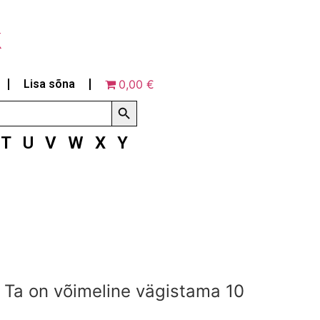
k
Lisa sõna
0,00 €
Search Button
T
U
V
W
X
Y
! Ta on võimeline vägistama 10