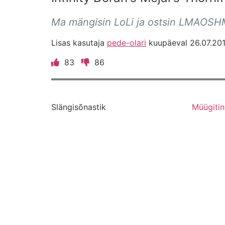
Ma mängisin LoLi ja ostsin LMAO
Lisas kasutaja
pede-olari
kuupäeval 26.07.201
83
86
Slängisõnastik
Müügiti