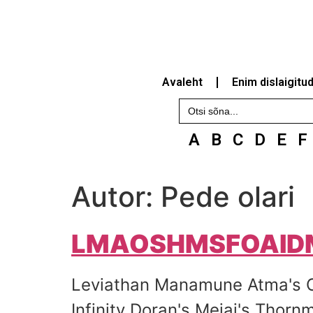
Avaleht
Enim dislaigitu
Search
for:
A
B
C
D
E
F
Autor:
Pede olari
LMAOSHMSFOAID
Leviathan Manamune Atma's Or
Infinity Doran's Mejai's Thornm