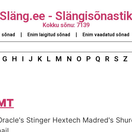
Släng.ee - Slängisõnasti
Kokku sõnu: 7139
d sõnad
Enim laigitud sõnad
Enim vaadatud sõnad
G
H
I
J
K
L
M
N
O
P
Q
R
S
Z
MT
acle's Stinger Hextech Madred's Shure
ail