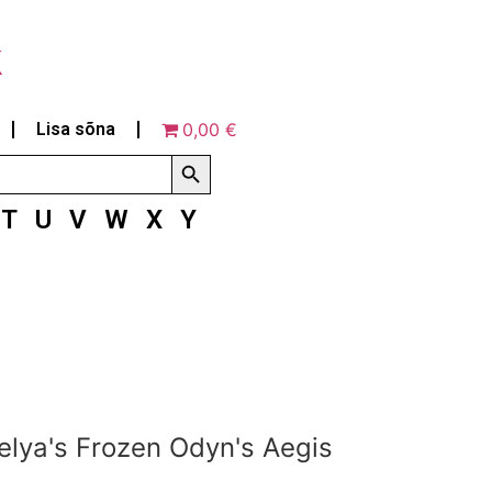
k
Lisa sõna
0,00 €
Search Button
T
U
V
W
X
Y
lya's Frozen Odyn's Aegis