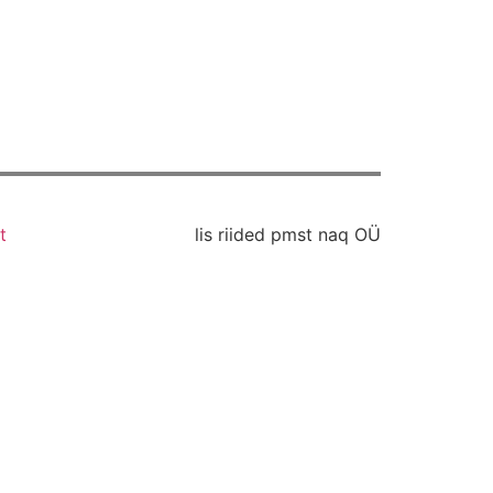
t
lis riided pmst naq OÜ