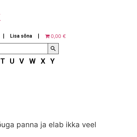
k
Lisa sõna
0,00 €
Search Button
T
U
V
W
X
Y
uga panna ja elab ikka veel