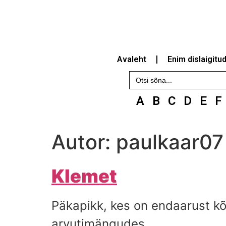
Avaleht
Enim dislaigitu
Search
for:
A
B
C
D
E
F
Autor:
paulkaar07
Klemet
Päkapikk, kes on endaarust kõ
arvutimängudes