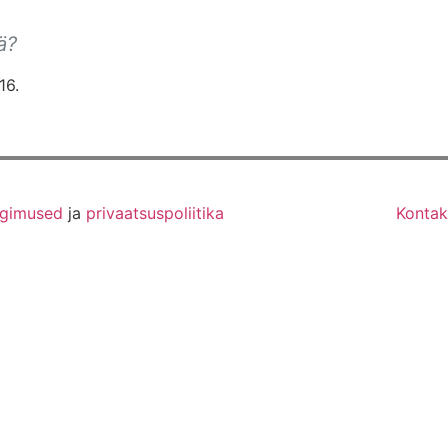
ä?
16.
ngimused
ja
privaatsuspoliitika
Kontak