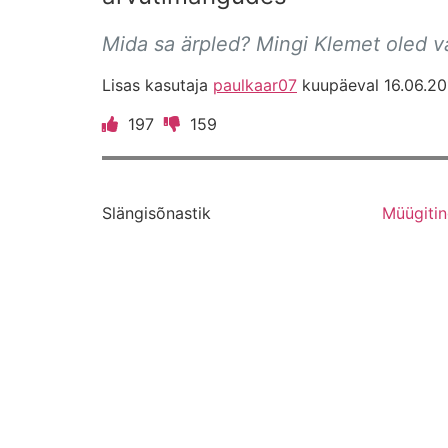
Mida sa ärpled? Mingi Klemet oled v
Lisas kasutaja
paulkaar07
kuupäeval 16.06.20
197
159
Slängisõnastik
Müügiti