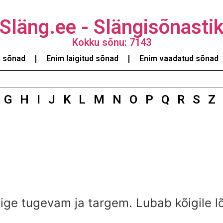
Släng.ee - Slängisõnasti
Kokku sõnu: 7143
d sõnad
Enim laigitud sõnad
Enim vaadatud sõnad
G
H
I
J
K
L
M
N
O
P
Q
R
S
Z
ige tugevam ja targem. Lubab kõigile lõ