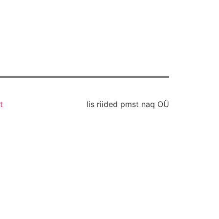
t
lis riided pmst naq OÜ