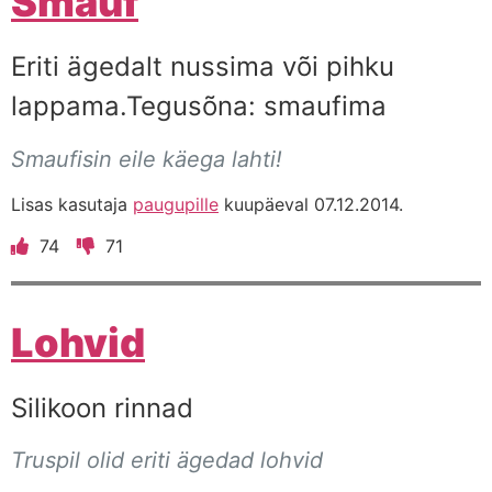
Smauf
Eriti ägedalt nussima või pihku
lappama.Tegusõna: smaufima
Smaufisin eile käega lahti!
Lisas kasutaja
paugupille
kuupäeval 07.12.2014.
74
71
Lohvid
Silikoon rinnad
Truspil olid eriti ägedad lohvid