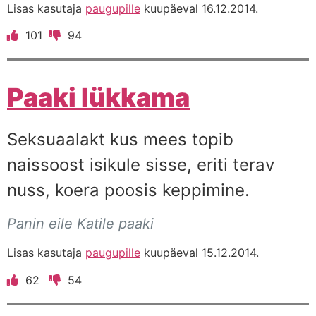
Lisas kasutaja
paugupille
kuupäeval 16.12.2014.
101
94
Paaki lükkama
Seksuaalakt kus mees topib
naissoost isikule sisse, eriti terav
nuss, koera poosis keppimine.
Panin eile Katile paaki
Lisas kasutaja
paugupille
kuupäeval 15.12.2014.
62
54