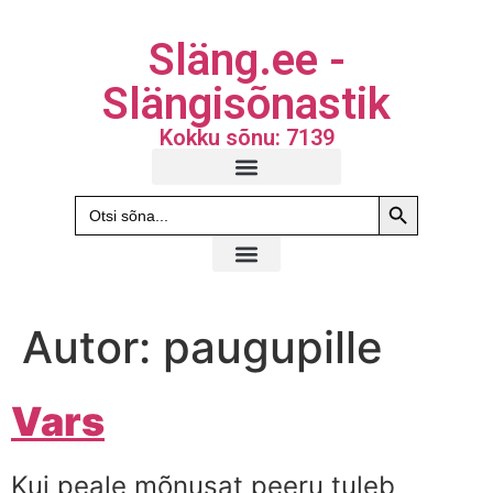
Släng.ee -
Slängisõnastik
Kokku sõnu: 7139
Search Butto
Search
for:
Autor:
paugupille
Vars
Kui peale mõnusat peeru tuleb