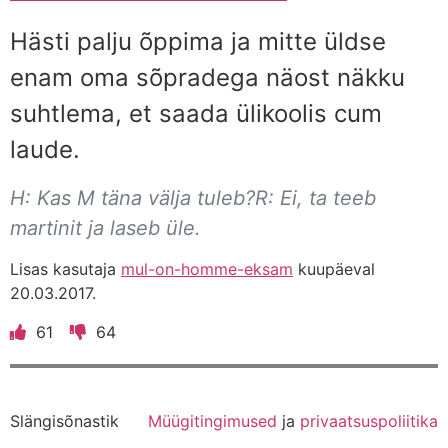
Hästi palju õppima ja mitte üldse
enam oma sõpradega näost näkku
suhtlema, et saada ülikoolis cum
laude.
H: Kas M täna välja tuleb?R: Ei, ta teeb
martinit ja laseb üle.
Lisas kasutaja
mul-on-homme-eksam
kuupäeval
20.03.2017.
61
64
Slängisõnastik
Müügitingimused
ja
privaatsuspoliitika