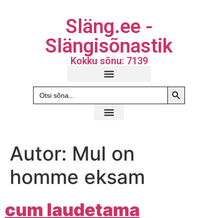
Släng.ee -
Slängisõnastik
Kokku sõnu: 7139
Search Butto
Search
for:
Autor:
Mul on
homme eksam
cum laudetama