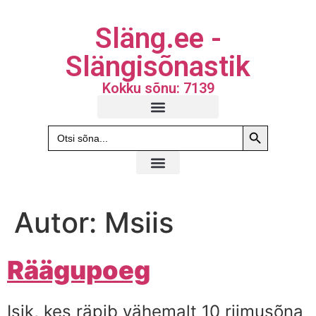
Släng.ee -
Slängisõnastik
Kokku sõnu: 7139
Search Butto
Search
for:
Autor:
Msiis
Räägupoeg
Isik, kes räpib vähemalt 10 riimusõna