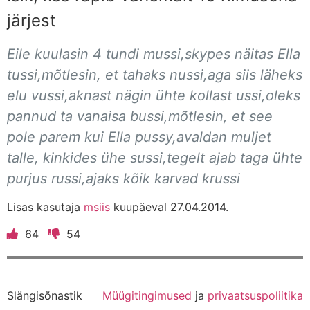
järjest
Eile kuulasin 4 tundi mussi,skypes näitas Ella
tussi,mõtlesin, et tahaks nussi,aga siis läheks
elu vussi,aknast nägin ühte kollast ussi,oleks
pannud ta vanaisa bussi,mõtlesin, et see
pole parem kui Ella pussy,avaldan muljet
talle, kinkides ühe sussi,tegelt ajab taga ühte
purjus russi,ajaks kõik karvad krussi
Lisas kasutaja
msiis
kuupäeval 27.04.2014.
64
54
Slängisõnastik
Müügitingimused
ja
privaatsuspoliitika