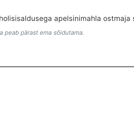
olisisaldusega apelsinimahla ostmaja 
na peab pärast ema sõidutama.