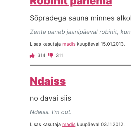
Robinit panema
Sõpradega sauna minnes alkoh
Zenta paneb jaanipäeval robinit, ku
Lisas kasutaja
madis
kuupäeval 15.01.2013.
314
311
Ndaiss
no davai siis
Ndaiss. I'm out.
Lisas kasutaja
madis
kuupäeval 03.11.2012.