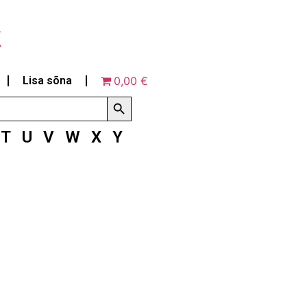
k
Lisa sõna
0,00 €
Search Button
T
U
V
W
X
Y