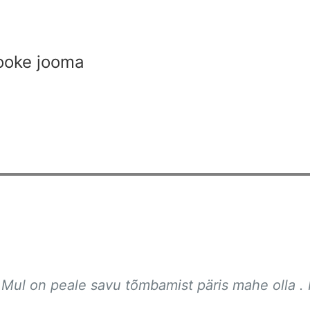
jooke jooma
Mul on peale savu tõmbamist päris mahe olla .