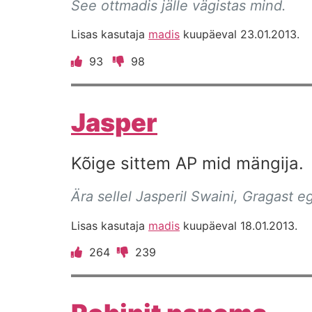
See ottmadis jälle vägistas mind.
Lisas kasutaja
madis
kuupäeval 23.01.2013.
93
98
Jasper
Kõige sittem AP mid mängija.
Ära sellel Jasperil Swaini, Gragast eg
Lisas kasutaja
madis
kuupäeval 18.01.2013.
264
239