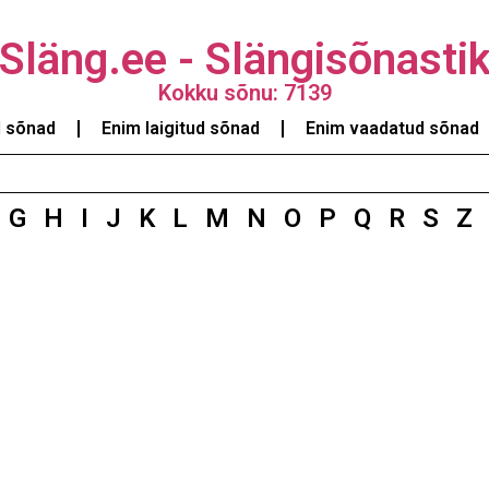
Släng.ee - Slängisõnasti
Kokku sõnu: 7139
d sõnad
Enim laigitud sõnad
Enim vaadatud sõnad
G
H
I
J
K
L
M
N
O
P
Q
R
S
Z