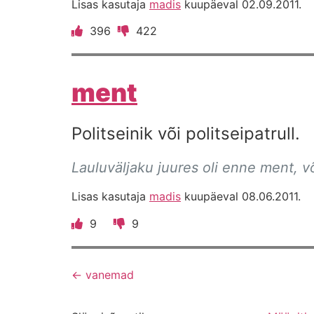
Lisas kasutaja
madis
kuupäeval 02.09.2011.
396
422
ment
Politseinik või politseipatrull.
Lauluväljaku juures oli enne ment, 
Lisas kasutaja
madis
kuupäeval 08.06.2011.
9
9
←
vanemad