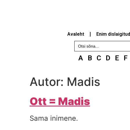
Avaleht
Enim dislaigitu
Search
for:
A
B
C
D
E
F
Autor:
Madis
Ott = Madis
Sama inimene.