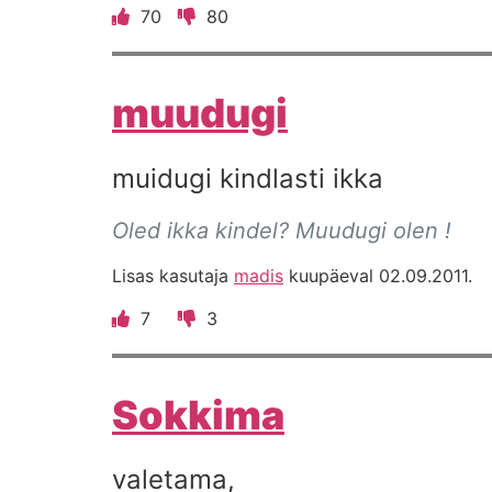
70
80
muudugi
muidugi kindlasti ikka
Oled ikka kindel? Muudugi olen !
Lisas kasutaja
madis
kuupäeval 02.09.2011.
7
3
Sokkima
valetama,