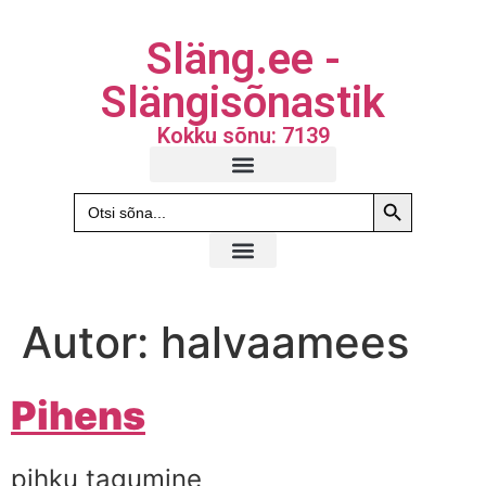
Släng.ee -
Slängisõnastik
Kokku sõnu: 7139
Search Butto
Search
for:
Autor:
halvaamees
Pihens
pihku tagumine