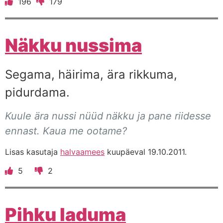
196
179
Näkku nussima
Segama, häirima, ära rikkuma,
pidurdama.
Kuule ära nussi nüüd näkku ja pane riidesse
ennast. Kaua me ootame?
Lisas kasutaja
halvaamees
kuupäeval 19.10.2011.
5
2
Pihku laduma