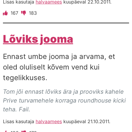
Lisas kasutaja
halvaamees
kuupäeval 22.10.2011.
167
183
Lõviks jooma
Ennast umbe jooma ja arvama, et
oled oluliselt kõvem vend kui
tegelikkuses.
Tom jõi ennast lõviks ära ja prooviks kahele
Prive turvamehele korraga roundhouse kicki
teha. Fail.
Lisas kasutaja
halvaamees
kuupäeval 21.10.2011.