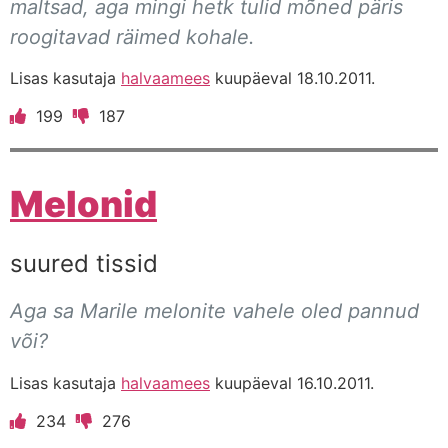
maltsad, aga mingi hetk tulid mõned päris
roogitavad räimed kohale.
Lisas kasutaja
halvaamees
kuupäeval 18.10.2011.
199
187
Melonid
suured tissid
Aga sa Marile melonite vahele oled pannud
või?
Lisas kasutaja
halvaamees
kuupäeval 16.10.2011.
234
276