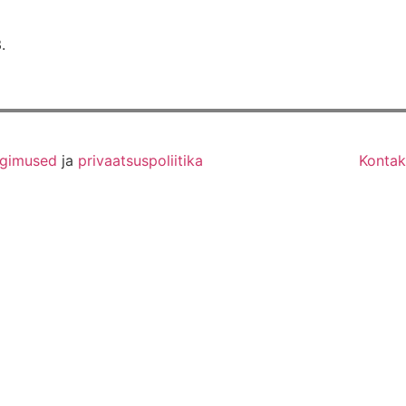
.
ngimused
ja
privaatsuspoliitika
Kontak