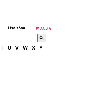
k
Lisa sõna
0,00 €
Search Button
T
U
V
W
X
Y