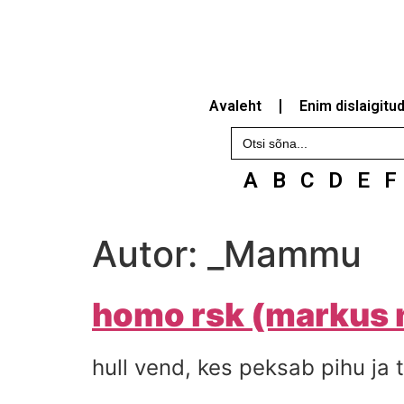
Avaleht
Enim dislaigitu
Search
for:
A
B
C
D
E
F
Autor:
_Mammu
homo rsk (markus
hull vend, kes peksab pihu ja 