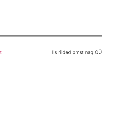
t
lis riided pmst naq OÜ