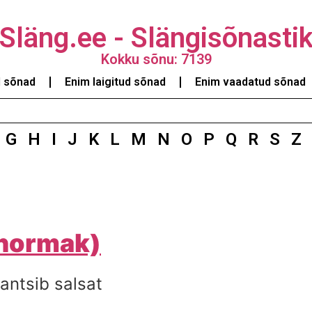
Släng.ee - Slängisõnasti
Kokku sõnu: 7139
d sõnad
Enim laigitud sõnad
Enim vaadatud sõnad
G
H
I
J
K
L
M
N
O
P
Q
R
S
Z
 normak)
tantsib salsat