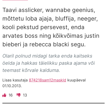
Taavi asslicker, wannabe geenius,
mõttetu loba ajaja, bluffija, neeger,
kooli pekstud persevest, enda
arvates boss ning kõikvõimas justin
bieberi ja rebecca blacki segu.
Olaril polnud midagi tarka enda kaitseks
öelda ja hakkas täielikku paska ajama või
teemast kõrvale kalduma.
Lisas kasutaja
874218sam12maskld
kuupäeval
01.10.2013.
16
13