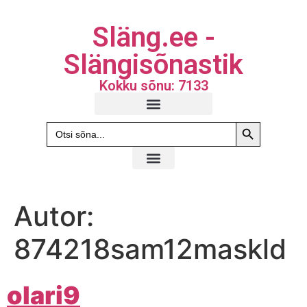
Släng.ee -
Slängisõnastik
Kokku sõnu: 7133
Search Butto
Search
for:
Autor:
874218sam12maskld
olari9