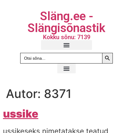
Släng.ee -
Slängisõnastik
Kokku sõnu: 7139
Search Butto
Search
for:
Autor:
8371
ussike
ussikeseks nimetatakse teatud