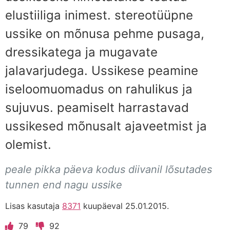
elustiiliga inimest. stereotüüpne
ussike on mõnusa pehme pusaga,
dressikatega ja mugavate
jalavarjudega. Ussikese peamine
iseloomuomadus on rahulikus ja
sujuvus. peamiselt harrastavad
ussikesed mõnusalt ajaveetmist ja
olemist.
peale pikka päeva kodus diivanil lõsutades
tunnen end nagu ussike
Lisas kasutaja
8371
kuupäeval 25.01.2015.
79
92