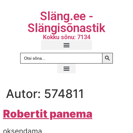
Släng.ee -
Slängisõnastik
Kokku sõnu: 7134
Search Butto
Search
for:
Autor:
574811
Robertit panema
oksendama