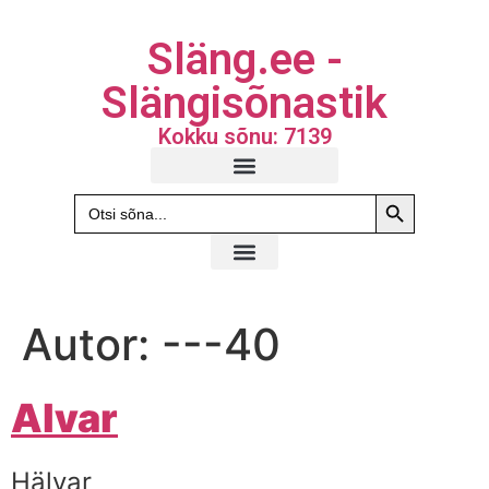
Släng.ee -
Slängisõnastik
Kokku sõnu: 7139
Search Butto
Search
for:
Autor:
---40
Alvar
Hälvar