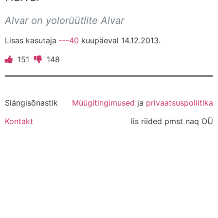
Alvar on yolorüütlite Alvar
Lisas kasutaja
---40
kuupäeval 14.12.2013.
151
148
Slängisõnastik
Müügitingimused
ja
privaatsuspoliitika
Kontakt
lis riided pmst naq OÜ