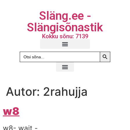
Släng.ee -
Slängisõnastik
Kokku sõnu: 7139
Search Butto
Search
for:
Autor:
2rahujja
w8
w8- wait -